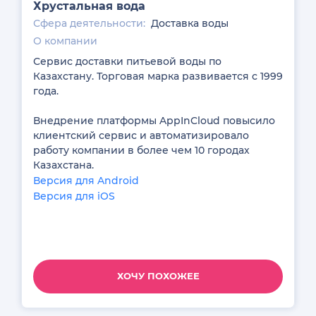
Хрустальная вода
Понравился проект и хотите что-то
похожее?
Сфера деятельности:
Доставка воды
О компании
Заполните форму и наши специалисты
свяжутся с вами
Сервис доставки питьевой воды по
Перевернуть обратно
Казахстану. Торговая марка развивается с 1999
года.
Внедрение платформы AppInCloud повысило
клиентский сервис и автоматизировало
работу компании в более чем 10 городах
Казахстана.
Версия для Android
Версия для iOS
ХОЧУ ПОХОЖЕЕ