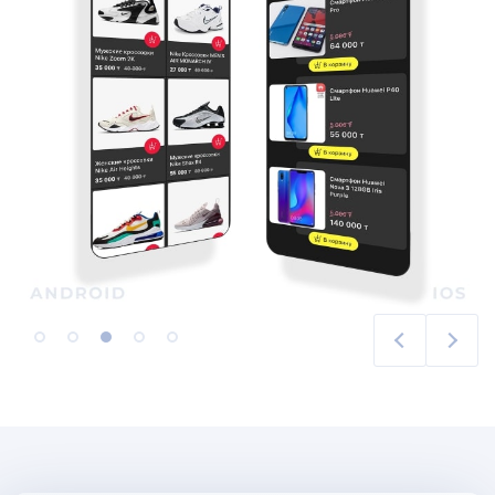
1
2
3
4
5
Previous
Next